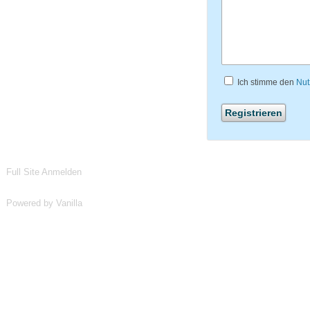
Ich stimme den
Nut
Full Site
Anmelden
Powered by Vanilla