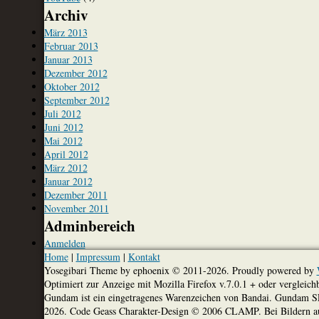
Archiv
März 2013
Februar 2013
Januar 2013
Dezember 2012
Oktober 2012
September 2012
Juli 2012
Juni 2012
Mai 2012
April 2012
März 2012
Januar 2012
Dezember 2011
November 2011
Adminbereich
Anmelden
Home
|
Impressum
|
Kontakt
Yosegibari Theme by ephoenix © 2011-2026. Proudly powered by
Optimiert zur Anzeige mit Mozilla Firefox v.7.0.1 + oder vergle
Gundam ist ein eingetragenes Warenzeichen von Bandai. Gundam 
2026. Code Geass Charakter-Design © 2006 CLAMP. Bei Bildern auf d