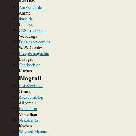
AniSearch.de
Anime
ibash.de
Lustiges
CSS-Tricks.com
Webdesign
Darklegacycomics
WoW-Comics
Escapistmagazine
Lustiges
Chefkoch.de
Kochen
Blogroll
Just Stevinho!
Gaming
ZachSeinBlog
Allgemein
Fichtenfoo
Modellbau
NekoBento
Kochen
Wagashi Maniac