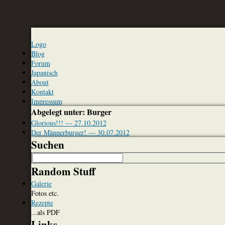
Logo
Blog
Forum
Japanisch
About
Kontakt
Impressum
Abgelegt unter: Burger
Glorious!!! — 27.10.2012
Der Männerburger! — 30.07.2012
Suchen
Random Stuff
Galerie
Fotos etc.
Rezepte
...als PDF
Links