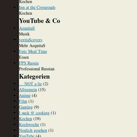
Kochen
Inn at the Crossroads
Kochen
YouTube & Co
AequitaS
Musik
veritaScovers
Mehr AequitaS
Epic Meal Time
Essen
FPS Russia
Professional Russian
Kategorien
… NOT a lie
(2)
Allgemein
(15)
Anime
(4)
Film
(1)
Gaming
(9)
I suck @ cooking
(1)
Kochen
(19)
Kochwoche
(1)
Neulich gesehen
(1)
YouTube
(4)